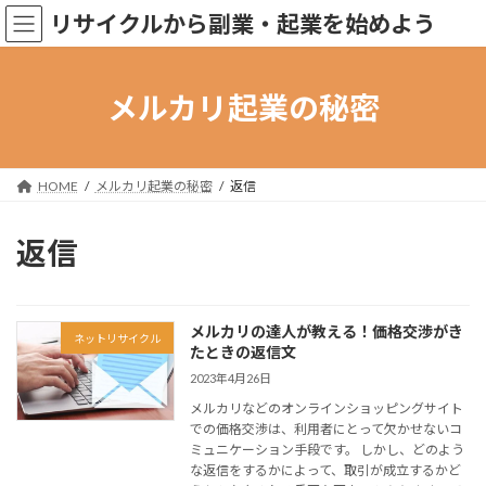
コ
ナ
リサイクルから副業・起業を始めよう
ン
ビ
テ
ゲ
ン
ー
ツ
シ
メルカリ起業の秘密
へ
ョ
ス
ン
キ
に
ッ
移
HOME
メルカリ起業の秘密
返信
プ
動
返信
メルカリの達人が教える！価格交渉がき
ネットリサイクル
たときの返信文
2023年4月26日
メルカリなどのオンラインショッピングサイト
での価格交渉は、利用者にとって欠かせないコ
ミュニケーション手段です。 しかし、どのよう
な返信をするかによって、取引が成立するかど