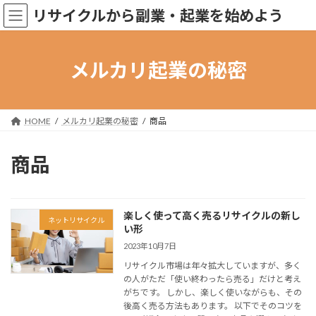
コ
ナ
リサイクルから副業・起業を始めよう
ン
ビ
テ
ゲ
ン
ー
ツ
シ
メルカリ起業の秘密
へ
ョ
ス
ン
キ
に
ッ
移
HOME
メルカリ起業の秘密
商品
プ
動
商品
楽しく使って高く売るリサイクルの新し
ネットリサイクル
い形
2023年10月7日
リサイクル市場は年々拡大していますが、多く
の人がただ「使い終わったら売る」だけと考え
がちです。 しかし、楽しく使いながらも、その
後高く売る方法もあります。 以下でそのコツを