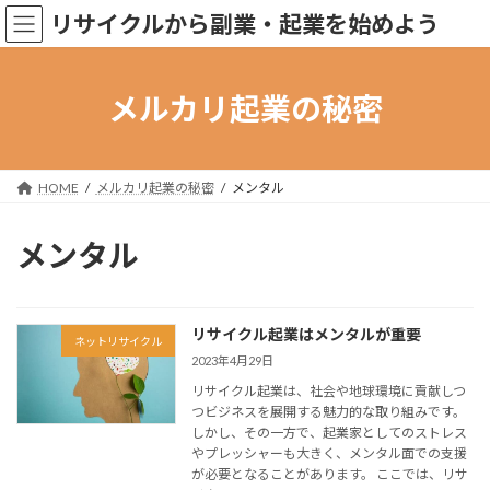
コ
ナ
リサイクルから副業・起業を始めよう
ン
ビ
テ
ゲ
ン
ー
ツ
シ
メルカリ起業の秘密
へ
ョ
ス
ン
キ
に
ッ
移
HOME
メルカリ起業の秘密
メンタル
プ
動
メンタル
リサイクル起業はメンタルが重要
ネットリサイクル
2023年4月29日
リサイクル起業は、社会や地球環境に貢献しつ
つビジネスを展開する魅力的な取り組みです。
しかし、その一方で、起業家としてのストレス
やプレッシャーも大きく、メンタル面での支援
が必要となることがあります。 ここでは、リサ